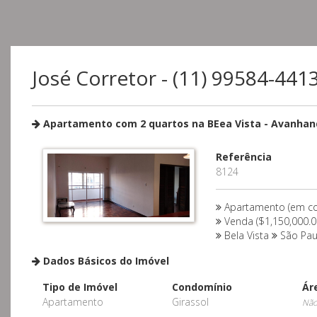
José Corretor - (11) 99584-441
Apartamento com 2 quartos na BEea Vista - Avanha
Referência
8124
Apartamento (em co
Venda ($1,150,000.0
Bela Vista
São Pa
Dados Básicos do Imóvel
Tipo de Imóvel
Condomínio
Ár
Apartamento
Girassol
Não