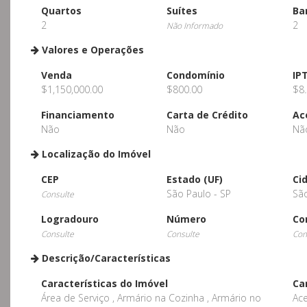
Quartos
Suítes
Ba
2
2
Não Informado
Valores e Operações
Venda
Condomínio
IP
$1,150,000.00
$800.00
$8
Financiamento
Carta de Crédito
Ac
Não
Não
Nã
Localização do Imóvel
CEP
Estado (UF)
Ci
São Paulo - SP
Sã
Consulte
Logradouro
Número
Co
Consulte
Consulte
Con
Descrição/Características
Características do Imóvel
Ca
Área de Serviço , Armário na Cozinha , Armário no
Ace