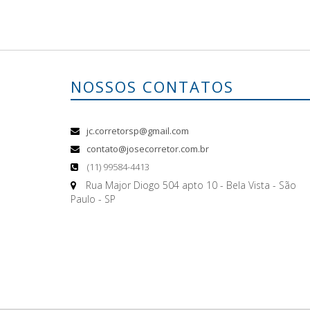
NOSSOS CONTATOS
jc.corretorsp@gmail.com
contato@josecorretor.com.br
(11) 99584-4413
Rua Major Diogo 504 apto 10 - Bela Vista - São
Paulo - SP