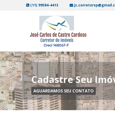
(11) 99584-4413
jc.corretorsp@gmail.
Cadastre Seu Imó
AGUARDAMOS SEU CONTATO