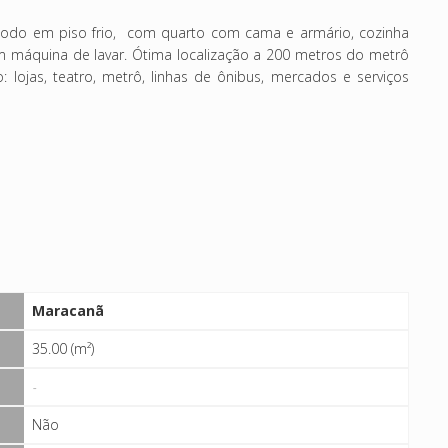
 todo em piso frio, com quarto com cama e armário, cozinha
 máquina de lavar. Ótima localização a 200 metros do metrô
lojas, teatro, metrô, linhas de ônibus, mercados e serviços
Maracanã
35.00 (m²)
-
Não