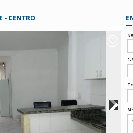
E - CENTRO
E
N
E-
Te
M