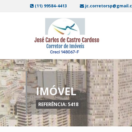
(11) 99584-4413
jc.corretorsp@gmail.
IMÓVEL
REFERÊNCIA: 5418