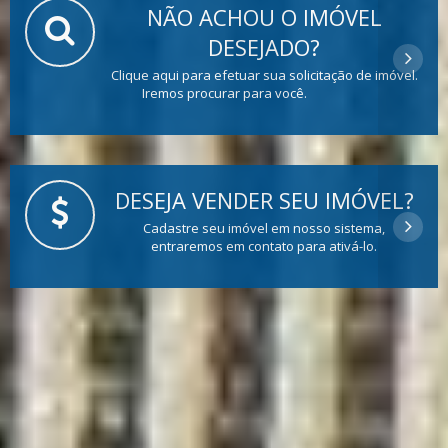
NÃO ACHOU O IMÓVEL
DESEJADO?
Clique aqui para efetuar sua solicitação de imóvel.
Iremos procurar para você.
DESEJA VENDER SEU IMÓVEL?
Cadastre seu imóvel em nosso sistema,
entraremos em contato para ativá-lo.