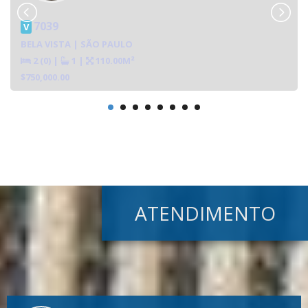
7039
V
BELA VISTA | SÃO PAULO
2 (0)
|
1
|
110.00M²
$750,000.00
ATENDIMENTO