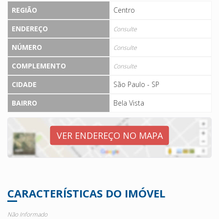
REGIÃO
Centro
ENDEREÇO
Consulte
NÚMERO
Consulte
COMPLEMENTO
Consulte
CIDADE
São Paulo - SP
BAIRRO
Bela Vista
VER ENDEREÇO NO MAPA
CARACTERÍSTICAS DO IMÓVEL
Não Informado