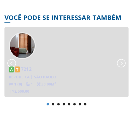
VOCÊ PODE SE INTERESSAR TAMBÉM
7212
A
T
REPÚBLICA | SÃO PAULO
1 (0)
|
1
|
30.00M²
| $2,500.00