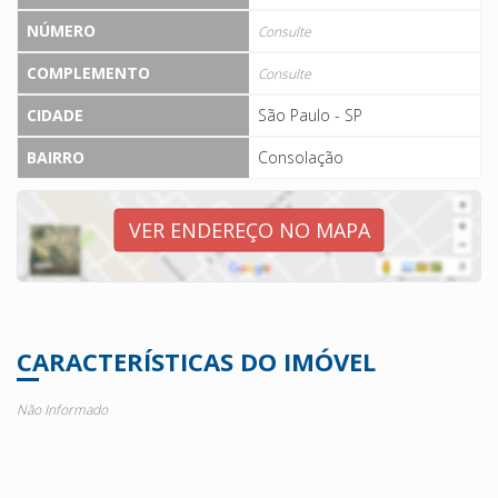
NÚMERO
Consulte
COMPLEMENTO
Consulte
CIDADE
São Paulo - SP
BAIRRO
Consolação
VER ENDEREÇO NO MAPA
CARACTERÍSTICAS DO IMÓVEL
Não Informado