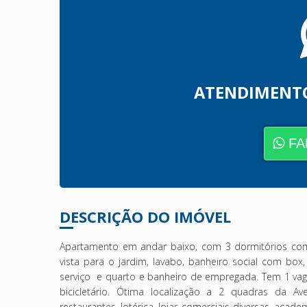
ATENDIMENT
FA
DESCRIÇÃO DO IMÓVEL
Apartamento em andar baixo, com 3 dormitórios co
vista para o jardim, lavabo, banheiro social com bo
serviço e quarto e banheiro de empregada. Tem 1 vaga
bicicletário. Ótima localização a 2 quadras da Av
restaurantes, lotérica, lojas comerciais diversas, acade