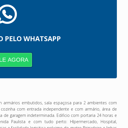
O PELO WHATSAPP
LE AGORA
m armários embutidos, sala espaçosa para 2 ambientes com
x, cozinha com entrada independente e com armário, área de
 de garagem indeterminada. Edificio com portaria 24 horas e
enida Paulista e com tudo perto: HIpermercado, Hospital,
mias e facilidade logisitica próximo do metro Brigadeiro e linhas