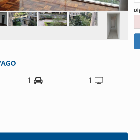
Di
VAGO
1
1