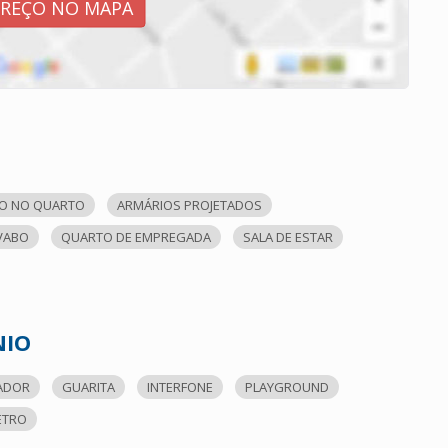
EREÇO NO MAPA
O NO QUARTO
ARMÁRIOS PROJETADOS
VABO
QUARTO DE EMPREGADA
SALA DE ESTAR
NIO
ADOR
GUARITA
INTERFONE
PLAYGROUND
ETRO