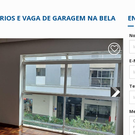
IOS E VAGA DE GARAGEM NA BELA
E
N
E-
Te
M