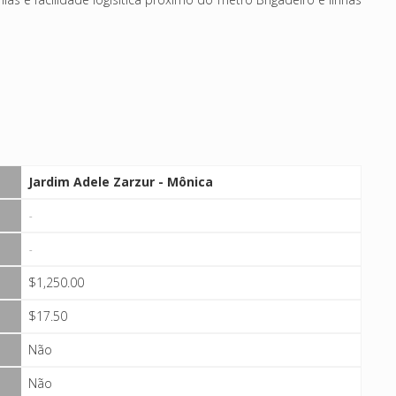
Jardim Adele Zarzur - Mônica
-
-
$1,250.00
$17.50
Não
Não