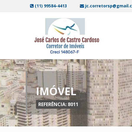
(11) 99584-4413
jc.corretorsp@gmail.
IMÓVEL
REFERÊNCIA: 8011