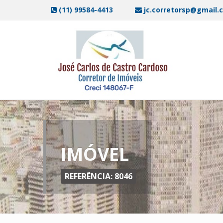
(11) 99584-4413
jc.corretorsp@gmail.
IMÓVEL
REFERÊNCIA: 8046