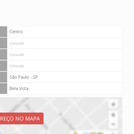
Centro
Consulte
Consulte
Consulte
São Paulo - SP
Bela Vista
EREÇO NO MAPA