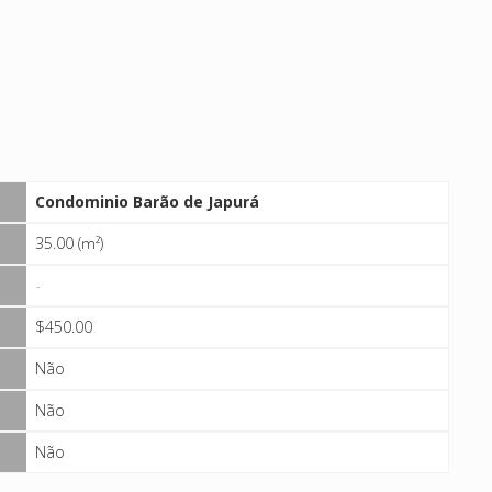
Condominio Barão de Japurá
35.00 (m²)
-
$450.00
Não
Não
Não