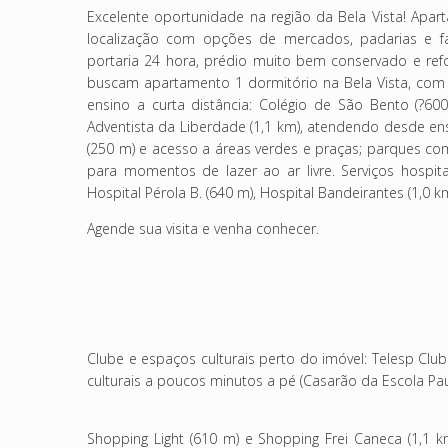
Excelente oportunidade na região da Bela Vista!
Apart
localização com opções de mercados, padarias e f
portaria 24 hora, prédio muito bem conservado e re
buscam apartamento 1 dormitório na Bela Vista, com 
ensino a curta distância: Colégio de São Bento (?60
Adventista da Liberdade (1,1 km), atendendo desde ens
(250 m) e acesso a áreas verdes e praças; parques co
para momentos de lazer ao ar livre.
Serviços hospit
Hospital Pérola B. (640 m), Hospital Bandeirantes (1,0 k
Agende sua visita e venha conhecer.
Clube e espaços culturais perto do imóvel: Telesp Clu
culturais a poucos minutos a pé (Casarão da Escola Pau
Shopping Light (610 m) e Shopping Frei Caneca (1,1