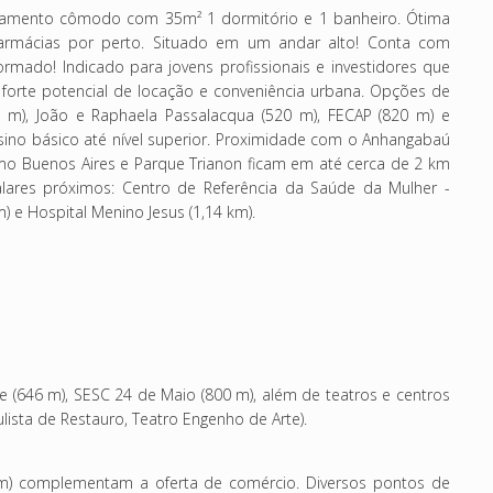
amento cômodo com 35m² 1 dormitório e 1 banheiro. Ótima
armácias por perto. Situado em um andar alto! Conta com
formado!
Indicado para jovens profissionais e investidores que
forte potencial de locação e conveniência urbana.
Opções de
0 m), João e Raphaela Passalacqua (520 m), FECAP (820 m) e
ino básico até nível superior.
Proximidade com o Anhangabaú
mo Buenos Aires e Parque Trianon ficam em até cerca de 2 km
alares próximos: Centro de Referência da Saúde da Mulher -
m) e Hospital Menino Jesus (1,14 km).
be (646 m), SESC 24 de Maio (800 m), além de teatros e centros
lista de Restauro, Teatro Engenho de Arte).
 km) complementam a oferta de comércio. Diversos pontos de