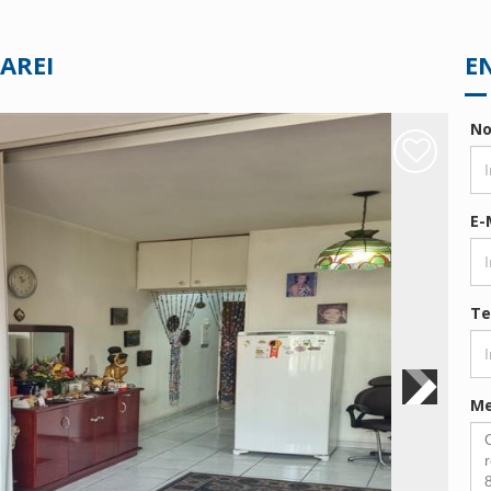
CAREI
E
N
E-
Te
M