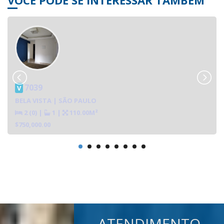
7039
V
BELA VISTA | SÃO PAULO
2 (0)
|
1
|
110.00M²
$750,000.00
ATENDIMENTO