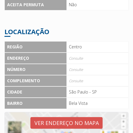
ACEITA PERMUTA
Não
LOCALIZAÇÃO
REGIÃO
Centro
ENDEREÇO
Consulte
NÚMERO
Consulte
COMPLEMENTO
Consulte
CIDADE
São Paulo - SP
BAIRRO
Bela Vista
VER ENDEREÇO NO MAPA