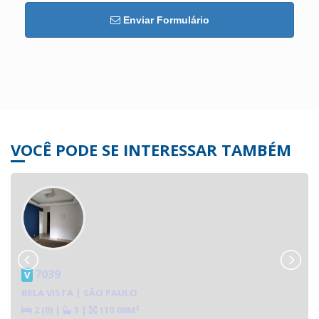
Enviar Formulário
VOCÊ PODE SE INTERESSAR TAMBÉM
7039
V
BELA VISTA | SÃO PAULO
2 (0)
|
1
|
110.00M²