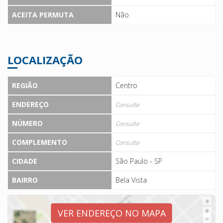
ACEITA PERMUTA
Não
LOCALIZAÇÃO
REGIÃO
Centro
ENDEREÇO
Consulte
NÚMERO
Consulte
COMPLEMENTO
Consulte
CIDADE
São Paulo - SP
BAIRRO
Bela Vista
VER ENDEREÇO NO MAPA