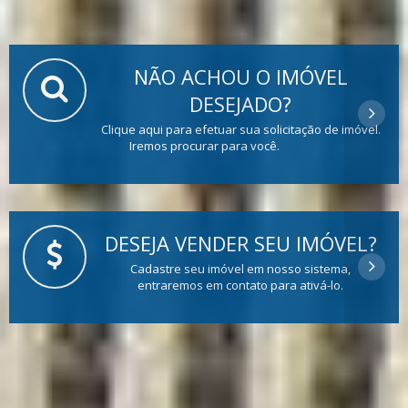
NÃO ACHOU O IMÓVEL
DESEJADO?
Clique aqui para efetuar sua solicitação de imóvel.
Iremos procurar para você.
DESEJA VENDER SEU IMÓVEL?
Cadastre seu imóvel em nosso sistema,
entraremos em contato para ativá-lo.