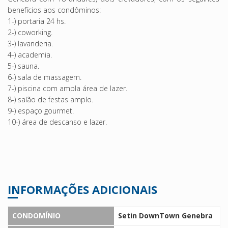
benefícios aos condôminos:
1-) portaria 24
hs
.
2-) coworking.
3-) lavanderia.
4-) academia.
5-) sauna.
6-) sala de massagem.
7-) piscina com ampla área de lazer.
8-) salão de festas amplo.
9-) espaço gourmet.
10-)
área de descanso e lazer.
INFORMAÇÕES ADICIONAIS
CONDOMÍNIO
Setin DownTown Genebra