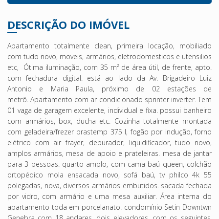
DESCRIÇÃO DO IMÓVEL
Apartamento totalmente clean, primeira locação, mobiliado
com tudo novo, moveis, armários,
eletrodomesticos
e
utensilios
etc
, Ótima iluminação, com 35 m² de área útil, de frente, apto.
com fechadura digital. está ao lado da Av. Brigadeiro Luiz
Antonio
e Maria Paula, próximo de 02 estações de
metrô. Apartamento com
ar condicionado
sprinter inverter. Tem
01 vaga de garagem excelente, individual e fixa. possui banheiro
com armários, box, ducha etc. Cozinha totalmente montada
com geladeira/
frezer
brastemp
375 l, fogão por indução, forno
elétrico com
air
frayer
, depurador, liquidificador, tudo novo,
amplos armários, mesa de apoio e prateleiras. mesa de jantar
para 3 pessoas. quarto amplo, com cama baú queen, colchão
ortopédico mola ensacada novo, sofá baú, tv
philco
4k 55
polegadas, nova, diversos armários embutidos. sacada fechada
por vidro, com armário e uma mesa auxiliar. Área interna do
apartamento toda em porcelanato.
condomínio Setin
Downtwn
Genebra
com 18 andares, dois elevadores, com os seguintes