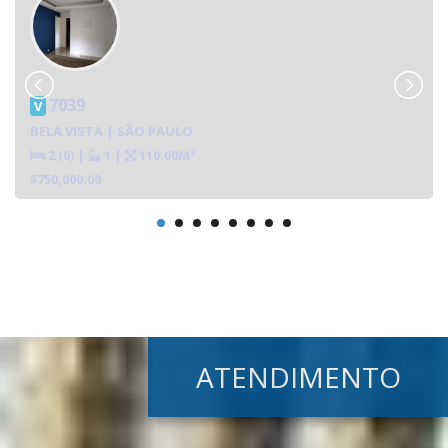
7039
V
BELA VISTA | SÃO PAULO
2 (0)
|
1
|
110.00M²
$750,000.00
ATENDIMENTO