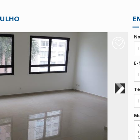
JULHO
E
N
E-
Te
M