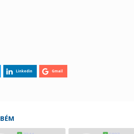
Linkedin
Gmail
MBÉM