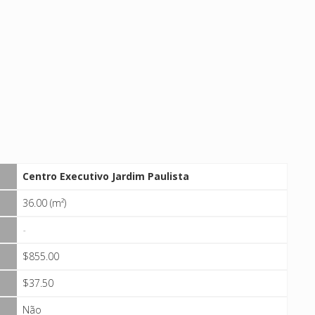
Centro Executivo Jardim Paulista
36.00 (m²)
-
$855.00
$37.50
Não