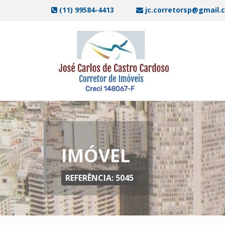
(11) 99584-4413
jc.corretorsp@gmail.
IMÓVEL
REFERÊNCIA: 5045