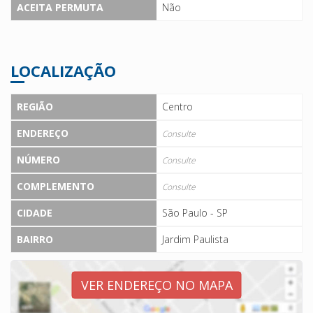
ACEITA PERMUTA
Não
LOCALIZAÇÃO
REGIÃO
Centro
ENDEREÇO
Consulte
NÚMERO
Consulte
COMPLEMENTO
Consulte
CIDADE
São Paulo - SP
BAIRRO
Jardim Paulista
VER ENDEREÇO NO MAPA