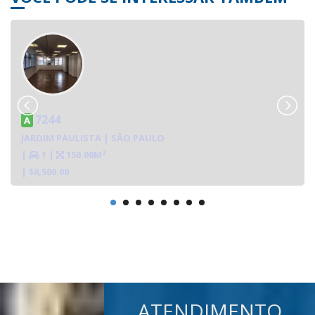
7244
A
JARDIM PAULISTA | SÃO PAULO
|
1
|
150.00M²
| $8,500.00
ATENDIMENTO