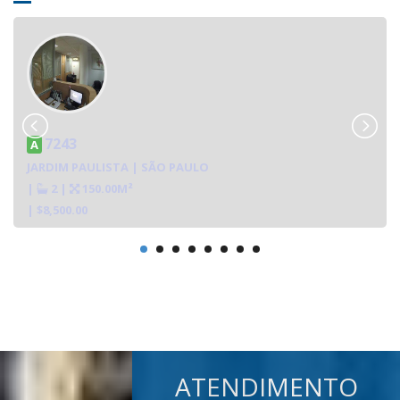
7243
A
JARDIM PAULISTA | SÃO PAULO
|
2
|
150.00M²
| $8,500.00
ATENDIMENTO