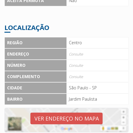
ACEITA PERMUTA
Não
LOCALIZAÇÃO
REGIÃO
Centro
ENDEREÇO
Consulte
NÚMERO
Consulte
COMPLEMENTO
Consulte
CIDADE
São Paulo - SP
BAIRRO
Jardim Paulista
VER ENDEREÇO NO MAPA