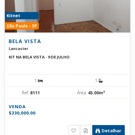
Kitnet
São Paulo - SP
BELA VISTA
Lancaster
KIT NA BELA VISTA - 9 DE JULHO
1
1
Ref:
8111
Área:
45.00m²
VENDA
$330,000.00
Detalhar