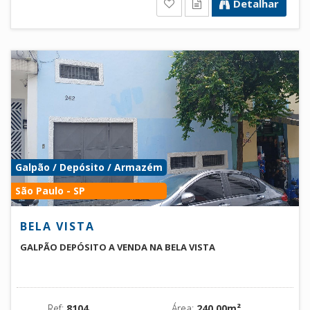
Detalhar
Galpão / Depósito / Armazém
São Paulo - SP
BELA VISTA
GALPÃO DEPÓSITO A VENDA NA BELA VISTA
Ref:
8104
Área:
240.00m²